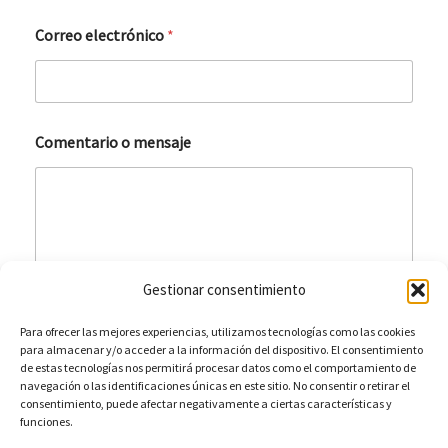
j
e
Correo electrónico
*
C
o
r
r
e
o
Comentario o mensaje
m
e
n
s
a
j
e
Gestionar consentimiento
Enviar
Para ofrecer las mejores experiencias, utilizamos tecnologías como las cookies
para almacenar y/o acceder a la información del dispositivo. El consentimiento
de estas tecnologías nos permitirá procesar datos como el comportamiento de
navegación o las identificaciones únicas en este sitio. No consentir o retirar el
consentimiento, puede afectar negativamente a ciertas características y
funciones.